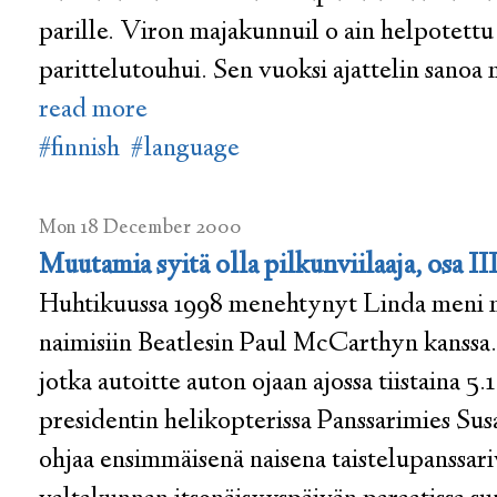
parille. Viron majakunnuil o ain helpotett
parittelutouhui. Sen vuoksi ajattelin sano
read more
#finnish
#language
Mon 18 December 2000
Muutamia syitä olla pilkunviilaaja, osa II
Huhtikuussa 1998 menehtynyt Linda men
naimisiin Beatlesin Paul McCarthyn kanssa. 
jotka autoitte auton ojaan ajossa tiistaina 5
presidentin helikopterissa Panssarimies S
ohjaa ensimmäisenä naisena taistelupanssar