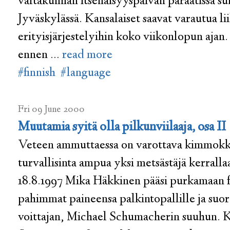
valtakunnan itsenäisyyspäivän paraatissa s
Jyväskylässä. Kansalaiset saavat varautua li
erityisjärjestelyihin koko viikonlopun ajan
ennen …
read more
#finnish
#language
Fri 09 June 2000
Muutamia syitä olla pilkunviilaaja, osa II
Veteen ammuttaessa on varottava kimmokke
turvallisinta ampua yksi metsästäjä kerralla
18.8.1997 Mika Häkkinen pääsi purkamaan 
pahimmat paineensa palkintopallille ja suo
voittajan, Michael Schumacherin suuhun. 