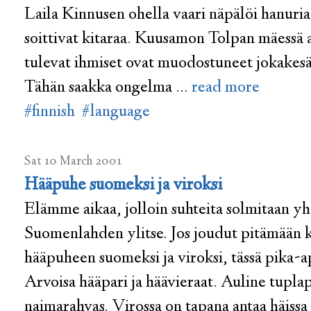
Laila Kinnusen ohella vaari näpälöi hanuri
soittivat kitaraa. Kuusamon Tolpan mäessä 
tulevat ihmiset ovat muodostuneet jokakesäi
Tähän saakka ongelma …
read more
#finnish
#language
Sat 10 March 2001
Hääpuhe suomeksi ja viroksi
Elämme aikaa, jolloin suhteita solmitaan 
Suomenlahden ylitse. Jos joudut pitämään k
hääpuheen suomeksi ja viroksi, tässä pika-ap
Arvoisa hääpari ja häävieraat. Auline tupla
naimarahvas. Virossa on tapana antaa häissa