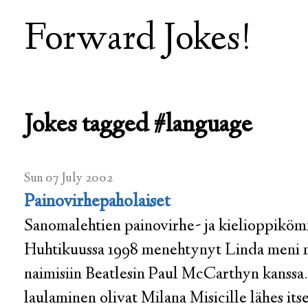
Forward Jokes!
Jokes tagged #language
Sun 07 July 2002
Painovirhepaholaiset
Sanomalehtien painovirhe- ja kielioppikö
Huhtikuussa 1998 menehtynyt Linda men
naimisiin Beatlesin Paul McCarthyn kanssa. 
laulaminen olivat Milana Misicille lähes its