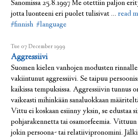
Sanomissa 25.8.1997 Me otettiin paljon erit
jotta luonteeni eri puolet tulisivat …
read 
#finnish
#language
Tue 07 December 1999
Aggressiivi
Suomen kielen vanhojen modusten rinnalle
vakiintunut aggressiivi. Se taipuu persooniss
kaikissa tempuksissa. Aggressiivin tunnus on
vaikeasti mihinkään sanaluokkaan määriteltä
Vittu ei koskaan esiinny yksin, se edustaa si
pohjarakennetta tai osamorfeemia. Vittuun 
jokin persoona- tai relatiivipronomini. Jälk