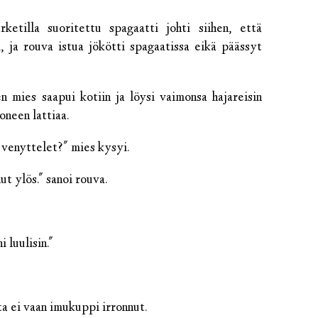
rketilla suoritettu spagaatti johti siihen, että
i, ja rouva istua jökötti spagaatissa eikä päässyt
 mies saapui kotiin ja löysi vaimonsa hajareisin
oneen lattiaa.
a venyttelet?" mies kysyi.
ut ylös." sanoi rouva.
i luulisin."
tta ei vaan imukuppi irronnut.