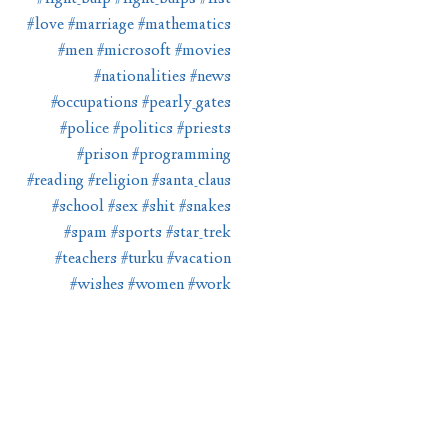
#love
#marriage
#mathematics
#men
#microsoft
#movies
#nationalities
#news
#occupations
#pearly_gates
#police
#politics
#priests
#prison
#programming
#reading
#religion
#santa_claus
#school
#sex
#shit
#snakes
#spam
#sports
#star_trek
#teachers
#turku
#vacation
#wishes
#women
#work