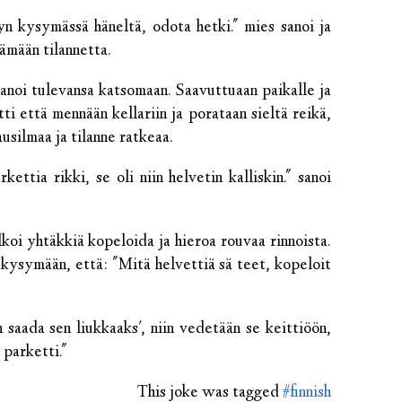
yn kysymässä häneltä, odota hetki." mies sanoi ja
tämään tilannetta.
a sanoi tulevansa katsomaan. Saavuttuaan paikalle ja
ti että mennään kellariin ja porataan sieltä reikä,
usilmaa ja tilanne ratkeaa.
kettia rikki, se oli niin helvetin kalliskin." sanoi
koi yhtäkkiä kopeloida ja hieroa rouvaa rinnoista.
kysymään, että: "Mitä helvettiä sä teet, kopeloit
n saada sen liukkaaks', niin vedetään se keittiöön,
 parketti."
This joke was tagged
#finnish