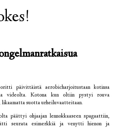
okes!
 ongelmanratkaisua
ritti päivittäistä aerobicharjoitustaan kotinsa
ita videolta. Kotona kun oltiin pystyi rouva
, likaamatta suotta urheiluvaatteitaan.
lta päättyi ohjaajan lennokkaaseen spagaattiin,
ätti seurata esimerkkiä ja venytti hienon ja