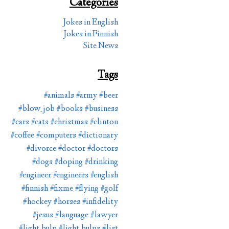
Categories
Jokes in English
Jokes in Finnish
Site News
Tags
#animals
#army
#beer
#blow_job
#books
#business
#cars
#cats
#christmas
#clinton
#coffee
#computers
#dictionary
#divorce
#doctor
#doctors
#dogs
#doping
#drinking
#engineer
#engineers
#english
#finnish
#fixme
#flying
#golf
#hockey
#horses
#infidelity
#jesus
#language
#lawyer
#light_bulp
#light_bulps
#list