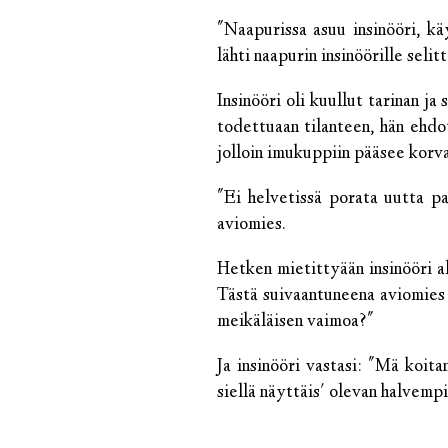
"Naapurissa asuu insinööri, kä
lähti naapurin insinöörille selit
Insinööri oli kuullut tarinan j
todettuaan tilanteen, hän ehdot
jolloin imukuppiin pääsee korva
"Ei helvetissä porata uutta par
aviomies.
Hetken mietittyään insinööri al
Tästä suivaantuneena aviomies 
meikäläisen vaimoa?"
Ja insinööri vastasi: "Mä koita
siellä näyttäis' olevan halvempi