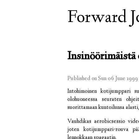
Forward J
Insinöörimäistä
Published on Sun 06 June 1999
Intohimoinen kotijumppari suo
olohuoneessa seuraten ohje
suorittamaan kuntoilunsa alasti
Vauhdikas aerobicsessio video
joten kotijumppari-rouva pä
lennokkaan spagaatin.