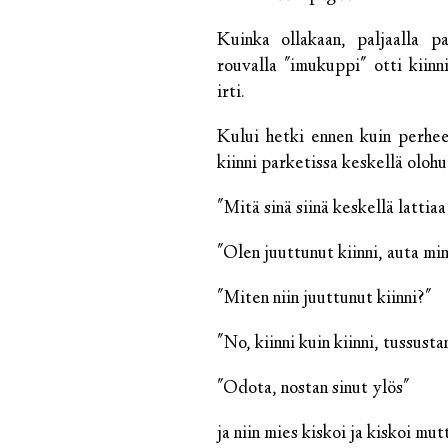
Kuinka ollakaan, paljaalla pa
rouvalla "imukuppi" otti kiinn
irti.
Kului hetki ennen kuin perheen
kiinni parketissa keskellä olohu
"Mitä sinä siinä keskellä lattia
"Olen juuttunut kiinni, auta min
"Miten niin juuttunut kiinni?"
"No, kiinni kuin kiinni, tussustan
"Odota, nostan sinut ylös"
ja niin mies kiskoi ja kiskoi mu