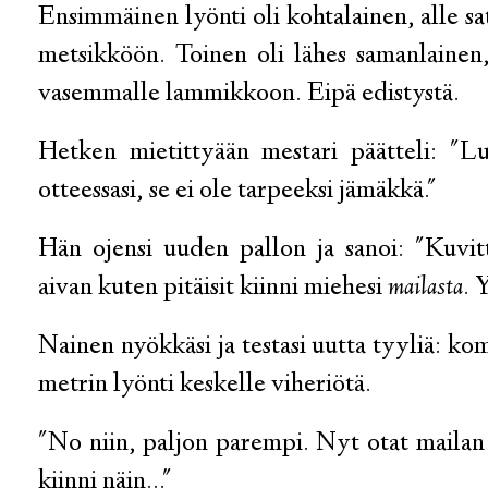
Ensimmäinen lyönti oli kohtalainen, alle sat
metsikköön. Toinen oli lähes samanlainen,
vasemmalle lammikkoon. Eipä edistystä.
Hetken mietittyään mestari päätteli: "L
otteessasi, se ei ole tarpeeksi jämäkkä."
Hän ojensi uuden pallon ja sanoi: "Kuvitt
aivan kuten pitäisit kiinni miehesi
mailasta
. 
Nainen nyökkäsi ja testasi uutta tyyliä: k
metrin lyönti keskelle viheriötä.
"No niin, paljon parempi. Nyt otat mailan su
kiinni näin..."